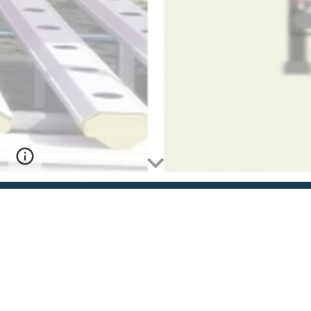
Peningkatan Produktivitas Tanaman
Hidroponik dengan Metode Spektrum Cahaya
Menggunakan LED Strip dan Plastik Mika
Berwarna Merah